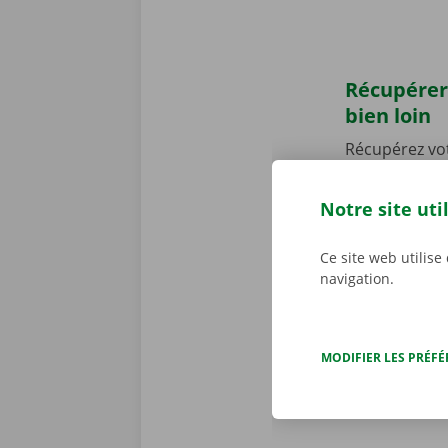
Récupérer
bien loin
Récupérez vo
établis en Be
Point près d
Notre site uti
camion ! Notr
publics. Vous
Ce site web utilise
pour vous per
navigation.
période de l
MODIFIER LES PRÉF