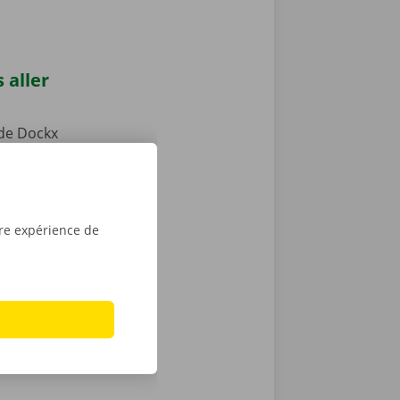
 aller
de Dockx
u un Pick-up
ent votre
 transports
u des places
tre expérience de
dant la