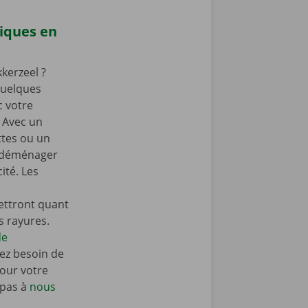
iques en
kerzeel ?
 quelques
c votre
 Avec un
ttes ou un
z déménager
ité. Les
ttront quant
es rayures.
de
ez besoin de
our votre
 pas à
nous