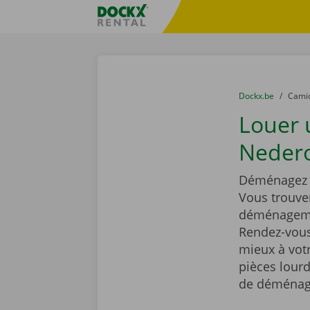
Skip content
Skip language
sitename
You are here:
du
Dockx.be
to
Cami
Louer
Nedero
Déménagez t
Vous trouve
déménagemen
Rendez-vous 
mieux à vot
pièces lourd
de déménag