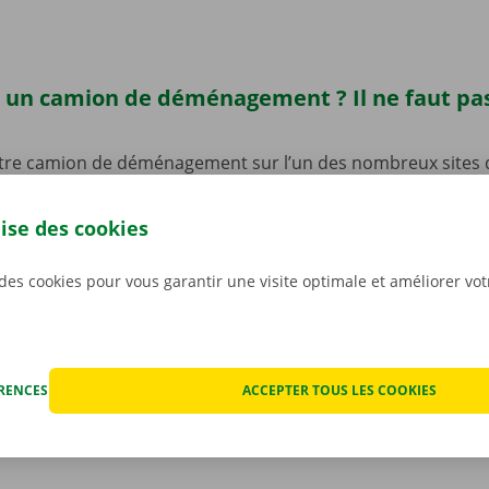
 un camion de déménagement ? Il ne faut pas
tre camion de déménagement sur l’un des nombreux sites 
lgique.
Vous trouverez d’ailleurs un Dockx Service Shop o
e Nederokkerzeel.
De quoi récupérer rapidement et facilem
lise des cookies
e point d’enlèvement est en outre facilement accessible en
 venez en voiture ou à vélo ? Pas de souci : nous avons prév
 des cookies pour vous garantir une visite optimale et améliorer vo
mettre de laisser votre vélo ou votre voiture sur place pen
ocation de votre camion de déménagement.
ÉRENCES
ACCEPTER TOUS LES COOKIES