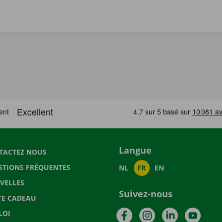
Langue
TACTEZ NOUS
STIONS FRÉQUENTES
NL
FR
EN
VELLES
Suivez-nous
TE CADEAU
Facebook
Instagram
LinkedIn
YouTu
LOI