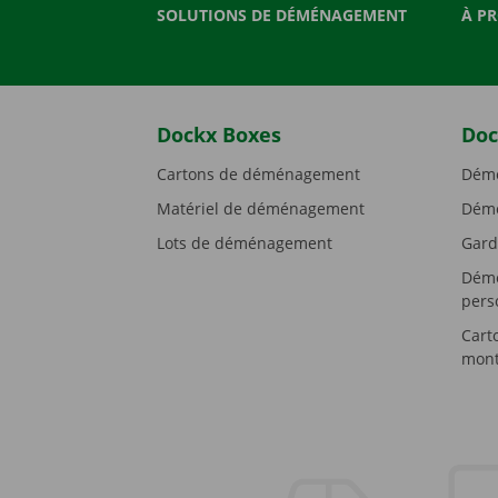
SOLUTIONS DE DÉMÉNAGEMENT
À P
Dockx Boxes
Doc
Cartons de déménagement
Démé
Matériel de déménagement
Démé
Lots de déménagement
Gard
Démé
pers
Cart
mont