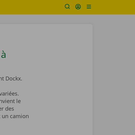
 à
t Dockx.
ariées.
nvient le
er des
nt un camion