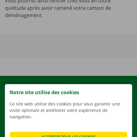
Vous pourrez ainsi rentrer chez vous en toute
quiétude après avoir ramené votre camion de
déménagement.
LOCATION
Notre site utilise des cookies
NOS VÉHICULES
Ce site web utilise des cookies pour vous garantir une
NOS SERVICES
visite optimale et améliorer votre expérience de
AGENCES
navigation.
APPLI
SOLUTIONS DE DÉMÉNAGEMENT
ACCEPTER TOUS LES COOKIES