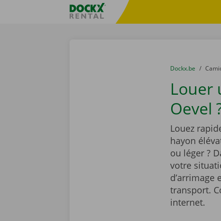
Skip content
Skip language
sitename
You are here:
du
Dockx.be
to
Cami
Louer
Oevel 
Louez rapid
hayon élévat
ou léger ? 
votre situat
d’arrimage e
transport. C
internet.