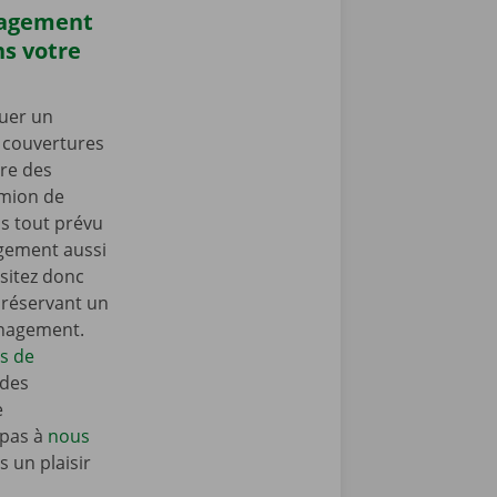
nagement
s votre
uer un
s couvertures
re des
amion de
 tout prévu
gement aussi
sitez donc
n réservant un
énagement.
ls de
 des
e
 pas à
nous
 un plaisir