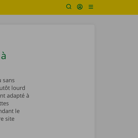
 à
u sans
utôt lourd
nt adapté à
ttes
ndant le
e site