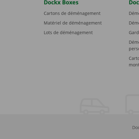
Dockx Boxes
Doc
Cartons de déménagement
Démé
Matériel de déménagement
Démé
Lots de déménagement
Gard
Démé
pers
Cart
mont
Doc