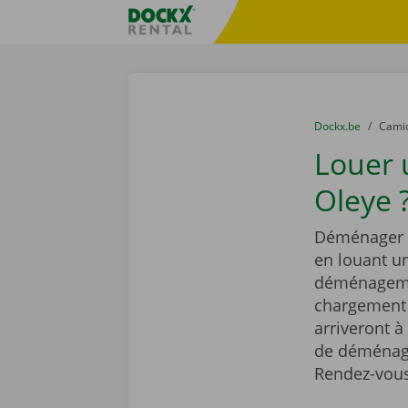
Skip content
Skip language
sitename
You are here:
du
Dockx.be
to
Cami
Louer
Oleye 
Déménager e
en louant 
déménagemen
chargement r
arriveront à
de déménage
Rendez-vous 