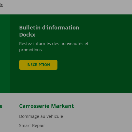
Bulletin d'information
Dockx
Restez informés des nouveautés et
promotions
be
INSCRIPTION
e
Carrosserie Markant
Dommage au véhicule
Smart Repair