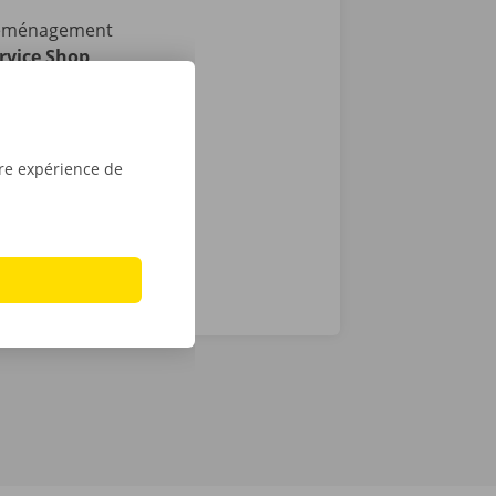
 déménagement
rvice Shop
ibles en
i : vous
ée de la
tre expérience de