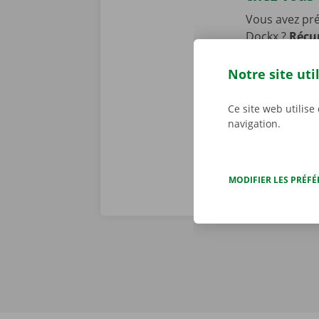
Vous avez pr
Dockx ?
Récup
ou un Pick-u
transports pu
Notre site uti
pourrez laiss
location.
Ce site web utilise
navigation.
MODIFIER LES PRÉF