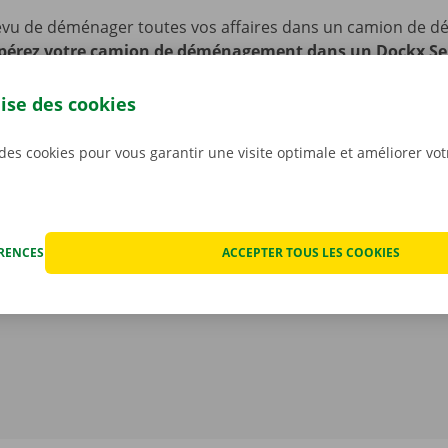
évu de déménager toutes vos affaires dans un camion de
érez votre camion de déménagement dans un Dockx Se
p Point près de chez vous.
Nous sommes facilement access
blics. Vous comptez venir en voiture ou à vélo ? Pas de souc
lise des cookies
er votre vélo ou véhicule sur notre site pendant toute la dur
 des cookies pour vous garantir une visite optimale et améliorer vo
ÉRENCES
ACCEPTER TOUS LES COOKIES