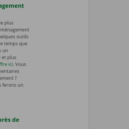
nagement
e plus
 déménagement
elques outils
e temps que
s un
et plus
fre ici
. Vous
mentaires
ement ?
 ferons un
près de