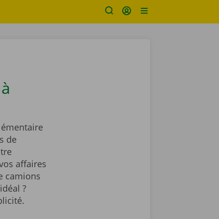
 à
lémentaire
s de
tre
vos affaires
de camions
idéal ?
licité.