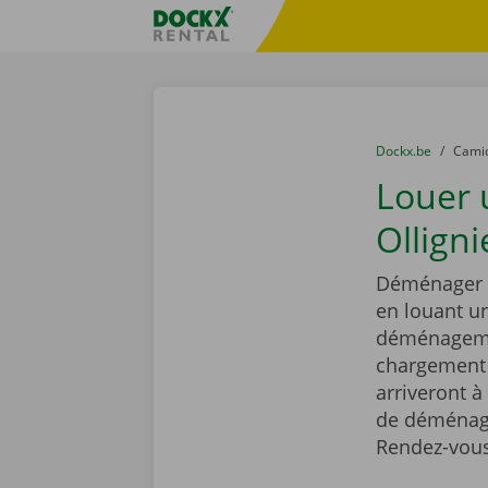
Skip content
Skip language
sitename
You are here:
du
Dockx.be
to
Cami
Louer
Olligni
Déménager e
en louant 
déménagemen
chargement r
arriveront à
de déménage
Rendez-vous 