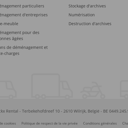
nagement particuliers
Stockage d'archives
nagement d'entreprises
Numérisation
e-meuble
Destruction d'archives
nagement pour des
onnes âgées
ons de déménagement et
e-charges
kx Rental
-
Terbekehofdreef 10
-
2610
Wilrijk
,
België
-
BE 0449.245
de cookies
Politique de respect de la vie privée
Conditions générales
Cha