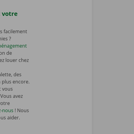
 votre
s facilement
nies ?
éménagement
on de
z louer chez
ette, des
n plus encore.
t vous
 Vous avez
votre
z-nous
! Nous
ous aider.