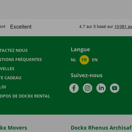
Langue
TACTEZ NOUS
STIONS FRÉQUENTES
NL
FR
EN
VELLES
Suivez-nous
TE CADEAU
Facebook
Instagram
LinkedIn
YouTu
LOI
ROPOS DE DOCKX RENTAL
kx Movers
Dockx Rhenus Archisaf