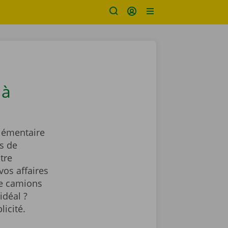
 à
lémentaire
s de
tre
vos affaires
de camions
idéal ?
licité.