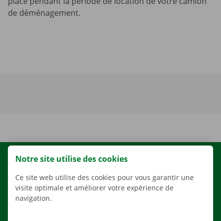
place pendant la période de location de votre camion
de déménagement.
Notre site utilise des cookies
LOCATION
NOS VÉHICULES
Ce site web utilise des cookies pour vous garantir une
visite optimale et améliorer votre expérience de
NOS SERVICES
navigation.
AGENCES