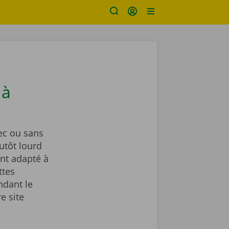
 à
ec ou sans
utôt lourd
nt adapté à
ttes
ndant le
e site