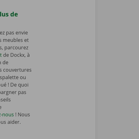
lus de
ez pas envie
os meubles et
as, parcourez
t
de Dockx, à
n de
s couvertures
spalette ou
oué ! De quoi
pargner pas
seils
e
z-nous
! Nous
ous aider.