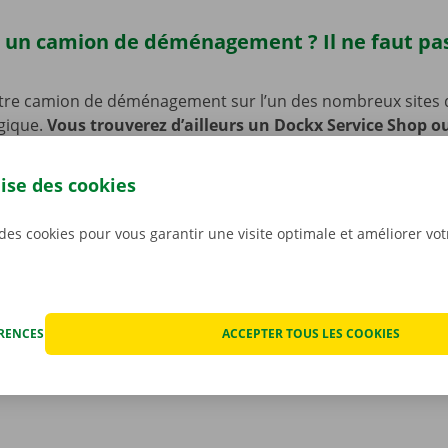
 un camion de déménagement ? Il ne faut pas
tre camion de déménagement sur l’un des nombreux sites 
lgique.
Vous trouverez d’ailleurs un Dockx Service Shop o
e Oosteeklo.
De quoi récupérer rapidement et facilement vo
’enlèvement est en outre facilement accessible en transport
lise des cookies
 voiture ou à vélo ? Pas de souci : nous avons prévu des pl
e de laisser votre vélo ou votre voiture sur place pendant 
 des cookies pour vous garantir une visite optimale et améliorer vo
votre camion de déménagement.
ÉRENCES
ACCEPTER TOUS LES COOKIES