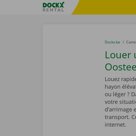
Skip content
Skip language
sitename
You are here:
du
Dockx.be
to
Cami
Louer
Oostee
Louez rapid
hayon élévat
ou léger ? 
votre situat
d’arrimage e
transport. C
internet.