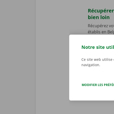
Récupérer
bien loin
Récupérez vo
établis en Be
Point près d
Notre point d
Notre site uti
Vous venez en
vous permettr
Ce site web utilise
location de 
navigation.
MODIFIER LES PRÉF