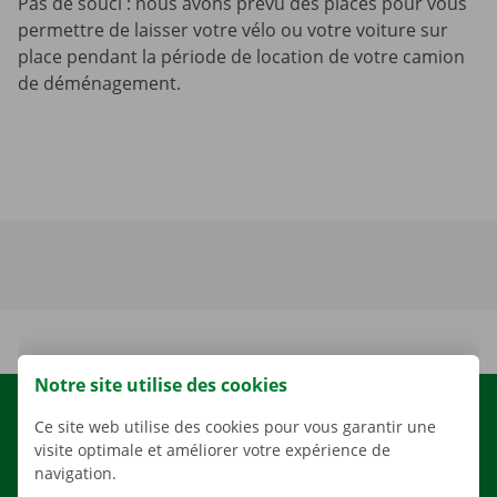
Pas de souci : nous avons prévu des places pour vous
permettre de laisser votre vélo ou votre voiture sur
place pendant la période de location de votre camion
de déménagement.
Notre site utilise des cookies
LOCATION
Ce site web utilise des cookies pour vous garantir une
visite optimale et améliorer votre expérience de
NOS VÉHICULES
navigation.
NOS SERVICES