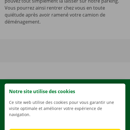
pouvez tout simplement la laisser sur notre parking.
Vous pourrez ainsi rentrer chez vous en toute
quiétude après avoir ramené votre camion de
déménagement.
LOCATION
Notre site utilise des cookies
NOS VÉHICULES
Ce site web utilise des cookies pour vous garantir une
visite optimale et améliorer votre expérience de
NOS SERVICES
navigation.
AGENCES
APPLI