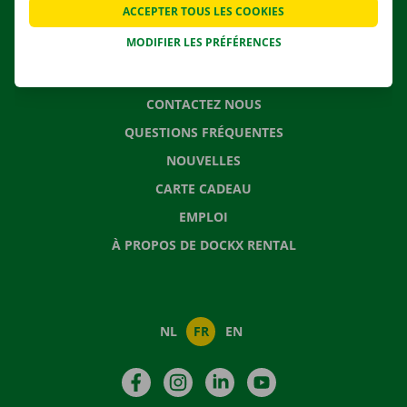
ACCEPTER TOUS LES COOKIES
SOLUTIONS DE DÉMÉNAGEMENT
MODIFIER LES PRÉFÉRENCES
CONTACTEZ NOUS
QUESTIONS FRÉQUENTES
NOUVELLES
CARTE CADEAU
EMPLOI
À PROPOS DE DOCKX RENTAL
NL
FR
EN
Facebook
Instagram
LinkedIn
YouTube