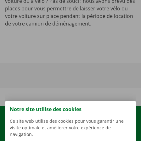
voiture ou à vélo ? Pas de souci : nous avons prévu des
places pour vous permettre de laisser votre vélo ou
votre voiture sur place pendant la période de location
de votre camion de déménagement.
Notre site utilise des cookies
LOCATION
Ce site web utilise des cookies pour vous garantir une
visite optimale et améliorer votre expérience de
NOS VÉHICULES
navigation.
NOS SERVICES