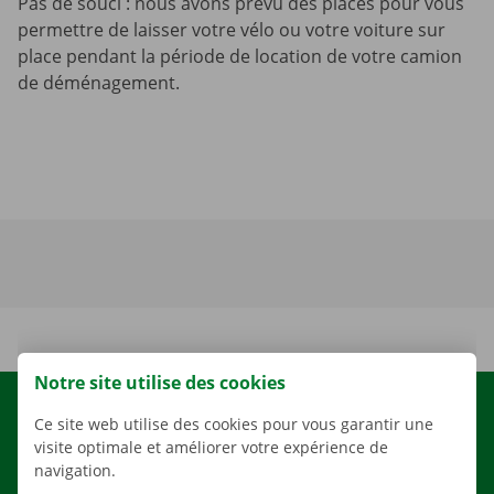
Pas de souci : nous avons prévu des places pour vous
permettre de laisser votre vélo ou votre voiture sur
place pendant la période de location de votre camion
de déménagement.
Notre site utilise des cookies
LOCATION
Ce site web utilise des cookies pour vous garantir une
visite optimale et améliorer votre expérience de
NOS VÉHICULES
navigation.
NOS SERVICES