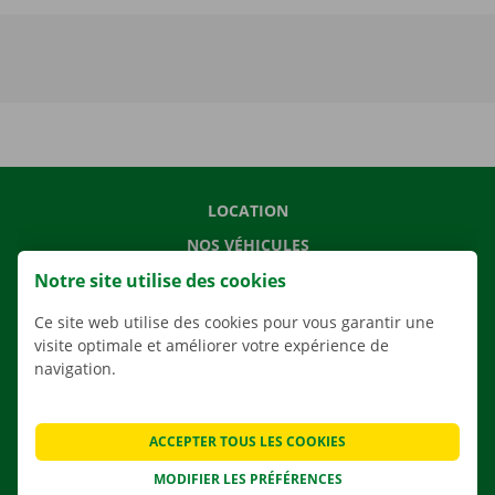
LOCATION
NOS VÉHICULES
Notre site utilise des cookies
NOS SERVICES
AGENCES
Ce site web utilise des cookies pour vous garantir une
visite optimale et améliorer votre expérience de
APPLI
navigation.
SOLUTIONS DE DÉMÉNAGEMENT
ACCEPTER TOUS LES COOKIES
MODIFIER LES PRÉFÉRENCES
CONTACTEZ NOUS