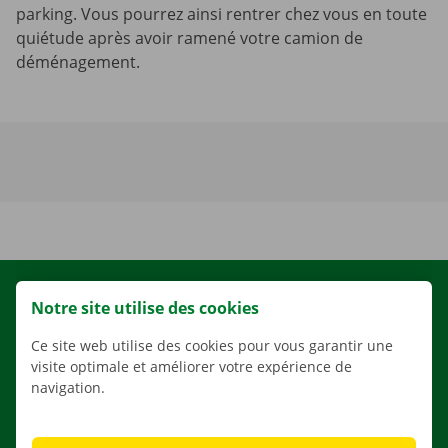
parking. Vous pourrez ainsi rentrer chez vous en toute
quiétude après avoir ramené votre camion de
déménagement.
LOCATION
Notre site utilise des cookies
NOS VÉHICULES
Ce site web utilise des cookies pour vous garantir une
NOS SERVICES
visite optimale et améliorer votre expérience de
navigation.
AGENCES
APPLI