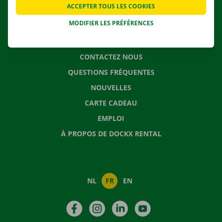
ACCEPTER TOUS LES COOKIES
SOLUTIONS DE DÉMÉNAGEMENT
MODIFIER LES PRÉFÉRENCES
CONTACTEZ NOUS
QUESTIONS FRÉQUENTES
NOUVELLES
CARTE CADEAU
EMPLOI
À PROPOS DE DOCKX RENTAL
NL
FR
EN
Facebook
Instagram
LinkedIn
YouTube