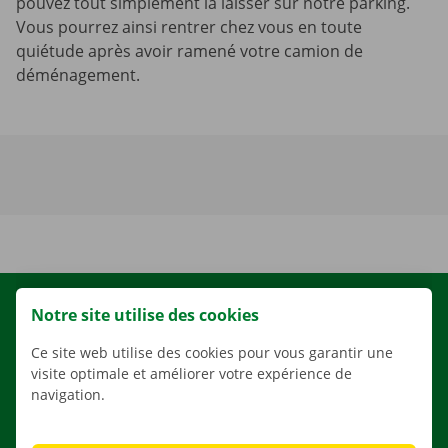
pouvez tout simplement la laisser sur notre parking.
Vous pourrez ainsi rentrer chez vous en toute
quiétude après avoir ramené votre camion de
déménagement.
LOCATION
Notre site utilise des cookies
NOS VÉHICULES
Ce site web utilise des cookies pour vous garantir une
visite optimale et améliorer votre expérience de
NOS SERVICES
navigation.
AGENCES
APPLI