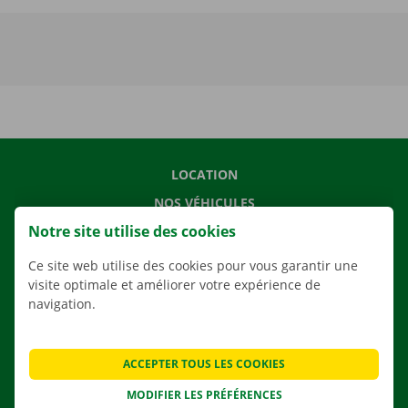
LOCATION
NOS VÉHICULES
Notre site utilise des cookies
NOS SERVICES
AGENCES
Ce site web utilise des cookies pour vous garantir une
visite optimale et améliorer votre expérience de
APPLI
navigation.
SOLUTIONS DE DÉMÉNAGEMENT
ACCEPTER TOUS LES COOKIES
MODIFIER LES PRÉFÉRENCES
CONTACTEZ NOUS