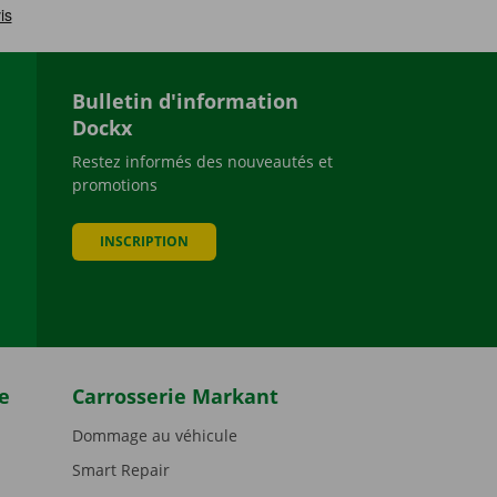
Bulletin d'information
Dockx
Restez informés des nouveautés et
promotions
be
INSCRIPTION
e
Carrosserie Markant
Dommage au véhicule
Smart Repair