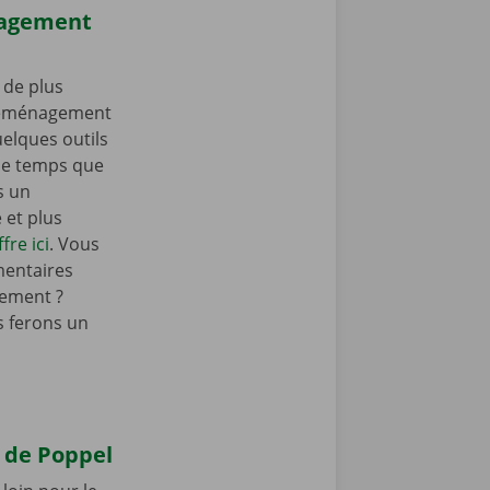
nagement
 de plus
 déménagement
elques outils
e temps que
s un
et plus
fre ici
. Vous
mentaires
ement ?
 ferons un
 de Poppel