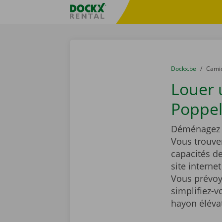
Skip content
Skip language
sitename
You are here:
du
Dockx.be
to
Cami
Louer
Poppel
Déménagez t
Vous trouve
capacités d
site interne
Vous prévoy
simplifiez-
hayon éléva