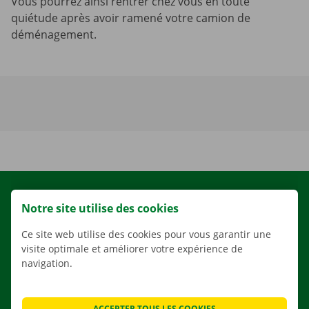
Vous pourrez ainsi rentrer chez vous en toute
quiétude après avoir ramené votre camion de
déménagement.
LOCATION
Notre site utilise des cookies
NOS VÉHICULES
Ce site web utilise des cookies pour vous garantir une
NOS SERVICES
visite optimale et améliorer votre expérience de
AGENCES
navigation.
APPLI
SOLUTIONS DE DÉMÉNAGEMENT
ACCEPTER TOUS LES COOKIES