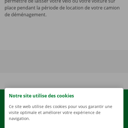
permettre de laisser votre vélo ou votre voiture sur
place pendant la période de location de votre camion
de déménagement.
Notre site utilise des cookies
LOCATION
Ce site web utilise des cookies pour vous garantir une
NOS VÉHICULES
visite optimale et améliorer votre expérience de
navigation.
NOS SERVICES
AGENCES