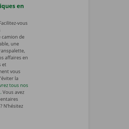
iques en
acilitez-vous
s
e camion de
ble, une
ranspalette,
s affaires en
s et
ment vous
éviter la
rez tous nos
.
Vous avez
entaires
 N’hésitez