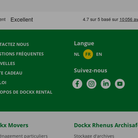
Langue
TACTEZ NOUS
STIONS FRÉQUENTES
NL
FR
EN
VELLES
Suivez-nous
TE CADEAU
Facebook
Instagram
LinkedIn
YouTu
LOI
ROPOS DE DOCKX RENTAL
kx Movers
Dockx Rhenus Archisaf
nagement particuliers
Stockage d'archives