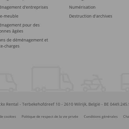
nagement d'entreprises
Numérisation
e-meuble
Destruction d'archives
nagement pour des
onnes âgées
ons de déménagement et
e-charges
kx Rental
-
Terbekehofdreef 10
-
2610
Wilrijk
,
België
-
BE 0449.245
de cookies
Politique de respect de la vie privée
Conditions générales
Cha