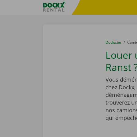
Skip content
Skip language
sitename
You are here:
du
Dockx.be
to
Cami
Louer
Ranst 
Vous déména
chez Dockx,
déménagemen
trouverez un
nos camions
qui empêcher