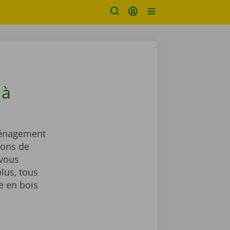
 à
ménagement
ions de
vous
lus, tous
e en bois