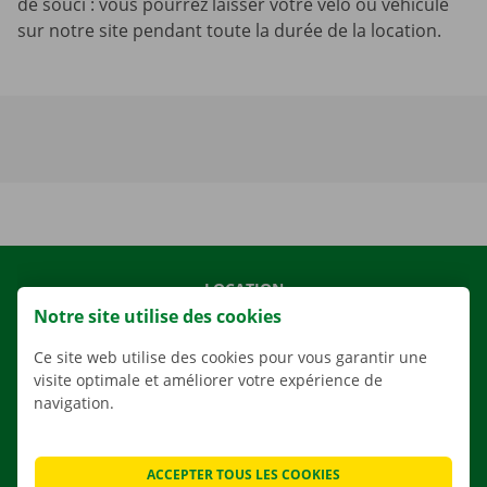
de souci : vous pourrez laisser votre vélo ou véhicule
sur notre site pendant toute la durée de la location.
LOCATION
Notre site utilise des cookies
NOS VÉHICULES
NOS SERVICES
Ce site web utilise des cookies pour vous garantir une
visite optimale et améliorer votre expérience de
AGENCES
navigation.
APPLI
SOLUTIONS DE DÉMÉNAGEMENT
ACCEPTER TOUS LES COOKIES