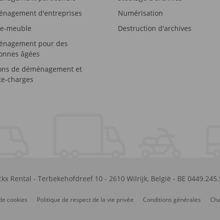
nagement d'entreprises
Numérisation
e-meuble
Destruction d'archives
nagement pour des
onnes âgées
ons de déménagement et
e-charges
kx Rental
-
Terbekehofdreef 10
-
2610
Wilrijk
,
België
-
BE 0449.245
de cookies
Politique de respect de la vie privée
Conditions générales
Cha