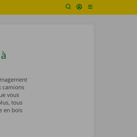
 à
ménagement
ux camions
ue vous
lus, tous
e en bois