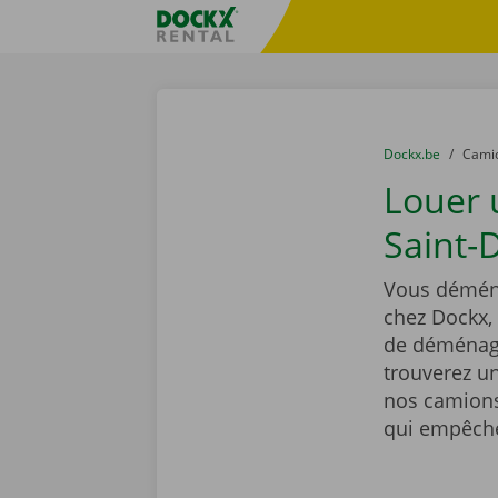
Skip content
Skip language
sitename
You are here:
du
Dockx.be
to
Cami
Louer
Saint-D
Vous déména
chez Dockx,
de déménage
trouverez un
nos camions
qui empêcher