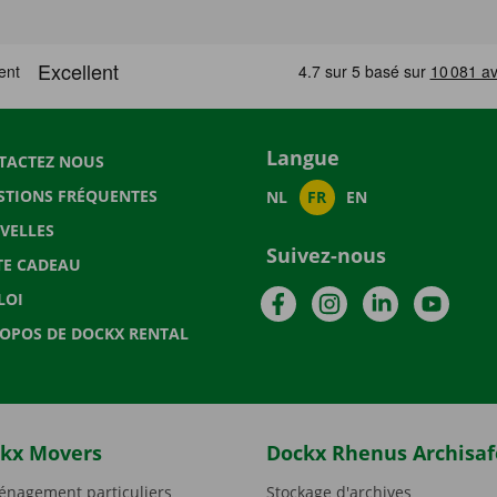
Langue
TACTEZ NOUS
STIONS FRÉQUENTES
NL
FR
EN
VELLES
Suivez-nous
TE CADEAU
Facebook
Instagram
LinkedIn
YouTu
LOI
ROPOS DE DOCKX RENTAL
kx Movers
Dockx Rhenus Archisaf
nagement particuliers
Stockage d'archives