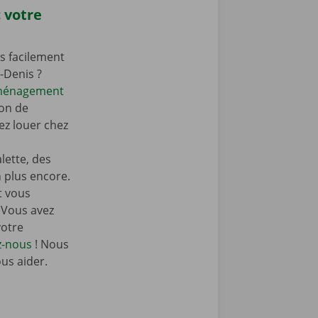
 votre
s facilement
-Denis ?
éménagement
on de
z louer chez
ette, des
n plus encore.
t vous
 Vous avez
votre
z-nous
! Nous
ous aider.