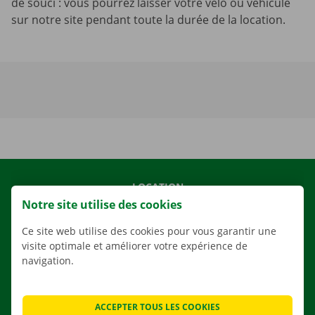
de souci : vous pourrez laisser votre vélo ou véhicule
sur notre site pendant toute la durée de la location.
LOCATION
Notre site utilise des cookies
NOS VÉHICULES
NOS SERVICES
Ce site web utilise des cookies pour vous garantir une
visite optimale et améliorer votre expérience de
AGENCES
navigation.
APPLI
SOLUTIONS DE DÉMÉNAGEMENT
ACCEPTER TOUS LES COOKIES