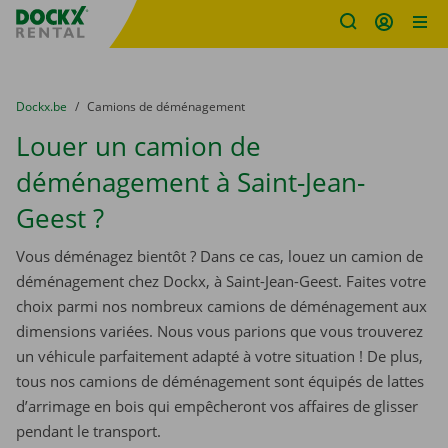
sitename
Skip content
Skip language
You are here:
du
Dockx.be
to
Camions de déménagement
Louer un camion de
déménagement à Saint-Jean-
Geest ?
Vous déménagez bientôt ? Dans ce cas, louez un camion de
déménagement chez Dockx, à Saint-Jean-Geest. Faites votre
choix parmi nos nombreux camions de déménagement aux
dimensions variées. Nous vous parions que vous trouverez
un véhicule parfaitement adapté à votre situation ! De plus,
tous nos camions de déménagement sont équipés de lattes
d’arrimage en bois qui empêcheront vos affaires de glisser
pendant le transport.