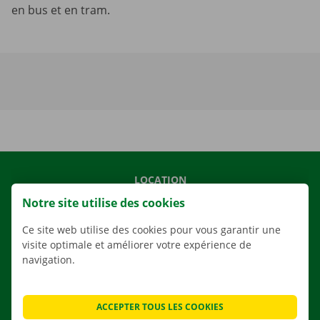
en bus et en tram.
LOCATION
Notre site utilise des cookies
NOS VÉHICULES
NOS SERVICES
Ce site web utilise des cookies pour vous garantir une
visite optimale et améliorer votre expérience de
AGENCES
navigation.
APPLI
SOLUTIONS DE DÉMÉNAGEMENT
ACCEPTER TOUS LES COOKIES