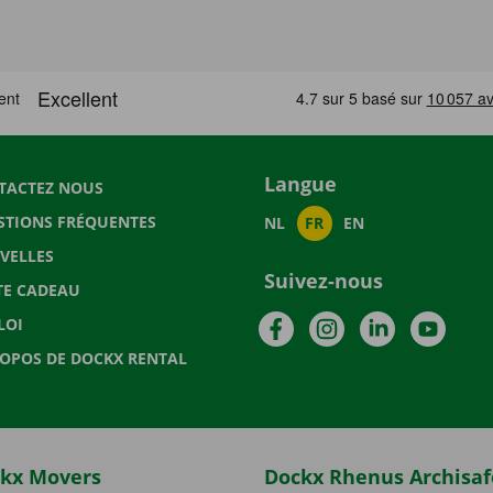
Langue
TACTEZ NOUS
STIONS FRÉQUENTES
NL
FR
EN
VELLES
Suivez-nous
TE CADEAU
Facebook
Instagram
LinkedIn
YouTu
LOI
ROPOS DE DOCKX RENTAL
kx Movers
Dockx Rhenus Archisaf