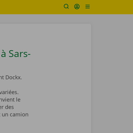
à Sars-
t Dockx.
ariées.
nvient le
er des
nt un camion