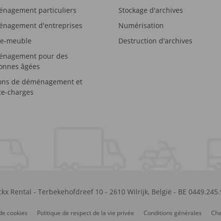
nagement particuliers
Stockage d'archives
nagement d'entreprises
Numérisation
e-meuble
Destruction d'archives
nagement pour des
onnes âgées
ons de déménagement et
e-charges
kx Rental
-
Terbekehofdreef 10
-
2610
Wilrijk
,
België
-
BE 0449.245
de cookies
Politique de respect de la vie privée
Conditions générales
Cha