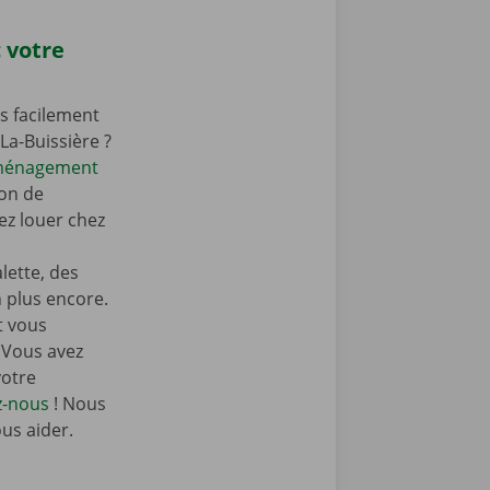
 votre
s facilement
La-Buissière ?
éménagement
on de
z louer chez
ette, des
n plus encore.
t vous
 Vous avez
votre
z-nous
! Nous
ous aider.