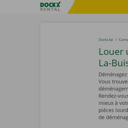
Skip content
Skip language
sitename
You are here:
du
Dockx.be
to
Cami
Louer 
La-Buis
Déménagez t
Vous trouve
déménagemen
Rendez-vous 
mieux à vot
pièces lourd
de déménag