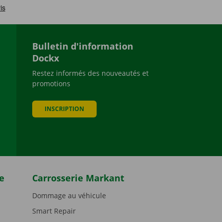
Bulletin d'information
Dockx
Restez informés des nouveautés et
promotions
be
INSCRIPTION
e
Carrosserie Markant
Dommage au véhicule
Smart Repair