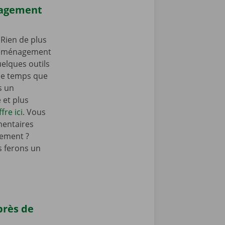
nagement
Rien de plus
 déménagement
elques outils
e temps que
s un
et plus
fre ici
. Vous
mentaires
ement ?
 ferons un
près de