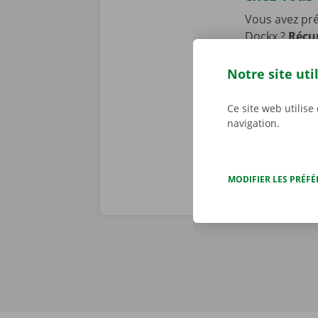
Vous avez pr
Dockx ?
Récup
ou un Pick-u
transports pu
Notre site uti
pourrez laiss
location.
Ce site web utilise
navigation.
MODIFIER LES PRÉF