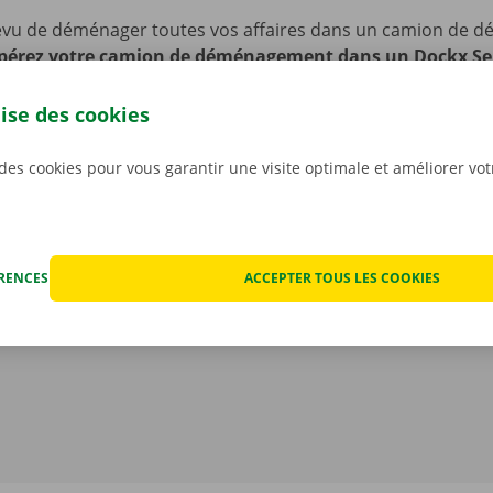
évu de déménager toutes vos affaires dans un camion de
érez votre camion de déménagement dans un Dockx Se
p Point près de chez vous.
Nous sommes facilement access
blics. Vous comptez venir en voiture ou à vélo ? Pas de souc
lise des cookies
er votre vélo ou véhicule sur notre site pendant toute la dur
 des cookies pour vous garantir une visite optimale et améliorer vo
ÉRENCES
ACCEPTER TOUS LES COOKIES