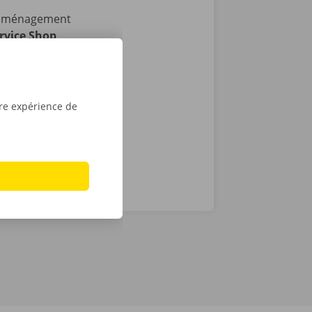
 déménagement
rvice Shop
ibles en
i : vous
ée de la
tre expérience de