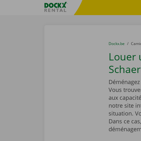
Skip content
Skip language
sitename
You are here:
du
Dockx.be
to
Cami
Louer
Schaer
Déménagez t
Vous trouve
aux capacit
notre site i
situation. 
Dans ce cas,
déménageme