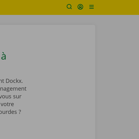
 à
t Dockx.
ménagement
vous sur
 votre
ourdes ?