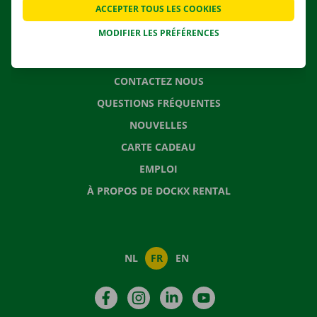
ACCEPTER TOUS LES COOKIES
SOLUTIONS DE DÉMÉNAGEMENT
MODIFIER LES PRÉFÉRENCES
CONTACTEZ NOUS
QUESTIONS FRÉQUENTES
NOUVELLES
CARTE CADEAU
EMPLOI
À PROPOS DE DOCKX RENTAL
NL
FR
EN
Facebook
Instagram
LinkedIn
YouTube