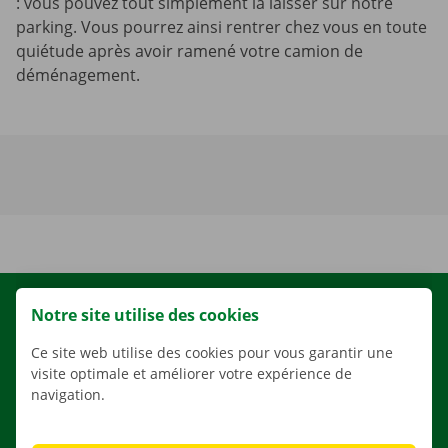
: vous pouvez tout simplement la laisser sur notre
parking. Vous pourrez ainsi rentrer chez vous en toute
quiétude après avoir ramené votre camion de
déménagement.
LOCATION
Notre site utilise des cookies
NOS VÉHICULES
Ce site web utilise des cookies pour vous garantir une
visite optimale et améliorer votre expérience de
NOS SERVICES
navigation.
AGENCES
APPLI