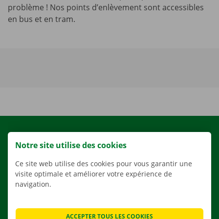
problème ! Nos points d’enlèvement sont accessibles
en bus et en tram.
LOCATION
Notre site utilise des cookies
NOS VÉHICULES
Ce site web utilise des cookies pour vous garantir une
NOS SERVICES
visite optimale et améliorer votre expérience de
AGENCES
navigation.
APPLI
SOLUTIONS DE DÉMÉNAGEMENT
ACCEPTER TOUS LES COOKIES