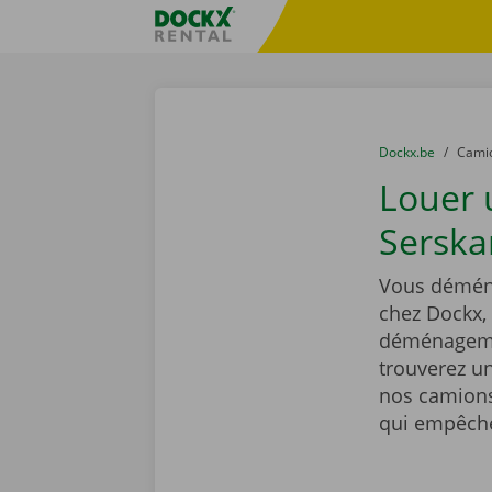
Skip content
Skip language
sitename
You are here:
du
Dockx.be
to
Cami
Louer
Serska
Vous déména
chez Dockx,
déménagemen
trouverez un
nos camions
qui empêcher