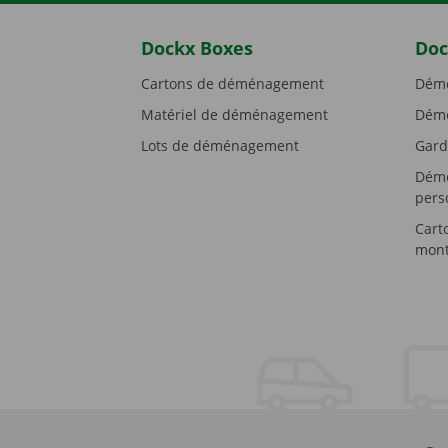
Dockx Boxes
Doc
Cartons de déménagement
Démé
Matériel de déménagement
Démé
Lots de déménagement
Gard
Démé
pers
Cart
mont