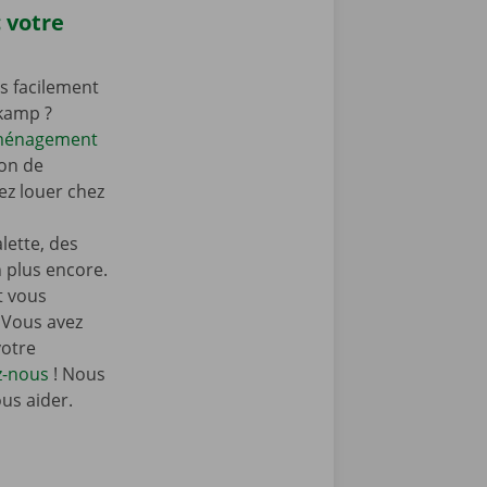
 votre
s facilement
skamp ?
éménagement
on de
z louer chez
ette, des
n plus encore.
t vous
 Vous avez
votre
z-nous
! Nous
ous aider.