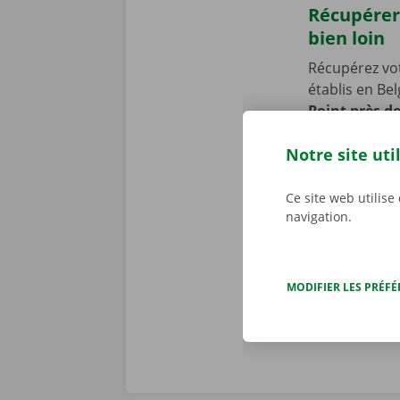
Récupérer
bien loin
Récupérez vo
établis en Be
Point près d
Notre point d
Notre site uti
Vous venez en
vous permettr
location de 
Ce site web utilise
navigation.
MODIFIER LES PRÉF