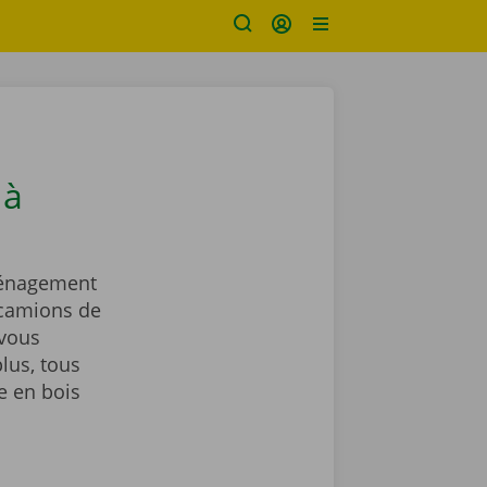
 à
ménagement
 camions de
vous
lus, tous
e en bois