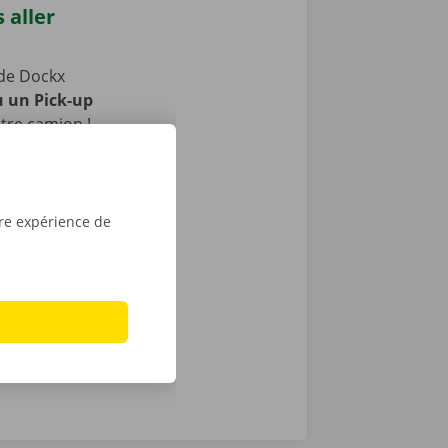
 aller
de Dockx
u un Pick-up
tre camion !
s publics.
aces pour
la période de
tre expérience de