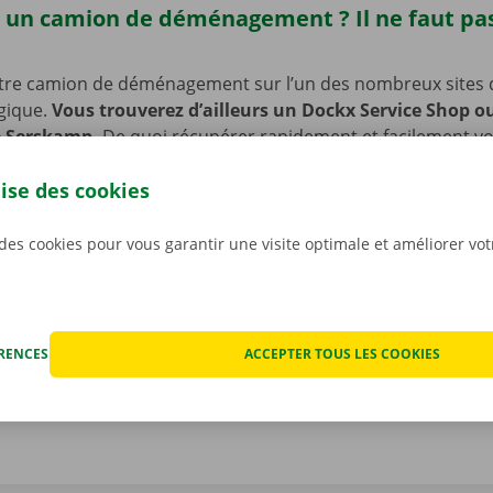
 un camion de déménagement ? Il ne faut pas
tre camion de déménagement sur l’un des nombreux sites 
lgique.
Vous trouverez d’ailleurs un Dockx Service Shop o
e Serskamp.
De quoi récupérer rapidement et facilement vo
’enlèvement est en outre facilement accessible en transport
lise des cookies
 voiture ou à vélo ? Pas de souci : nous avons prévu des pl
e de laisser votre vélo ou votre voiture sur place pendant 
votre camion de déménagement.
 des cookies pour vous garantir une visite optimale et améliorer vo
ÉRENCES
ACCEPTER TOUS LES COOKIES