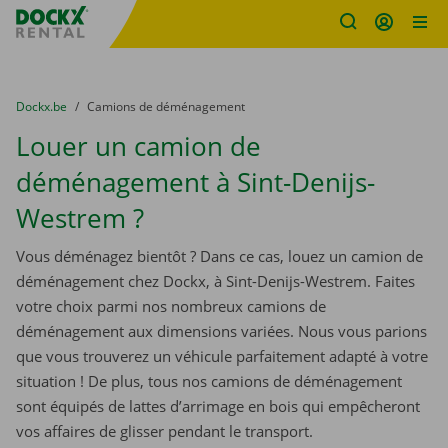
sitename
Skip content
Skip language
You are here:
du
Dockx.be
to
Camions de déménagement
Louer un camion de
déménagement à Sint-Denijs-
Westrem ?
Vous déménagez bientôt ? Dans ce cas, louez un camion de
déménagement chez Dockx, à Sint-Denijs-Westrem. Faites
votre choix parmi nos nombreux camions de
déménagement aux dimensions variées. Nous vous parions
que vous trouverez un véhicule parfaitement adapté à votre
situation ! De plus, tous nos camions de déménagement
sont équipés de lattes d’arrimage en bois qui empêcheront
vos affaires de glisser pendant le transport.