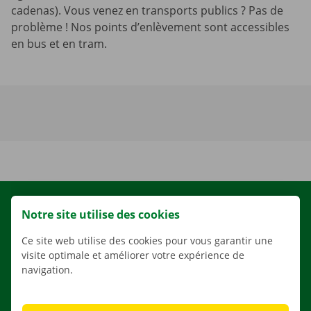
cadenas). Vous venez en transports publics ? Pas de
problème ! Nos points d’enlèvement sont accessibles
en bus et en tram.
LOCATION
Notre site utilise des cookies
NOS VÉHICULES
Ce site web utilise des cookies pour vous garantir une
NOS SERVICES
visite optimale et améliorer votre expérience de
navigation.
AGENCES
APPLI