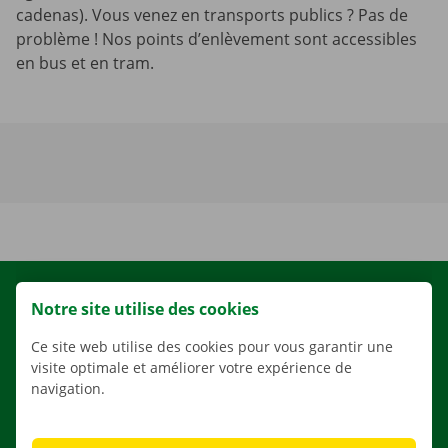
cadenas). Vous venez en transports publics ? Pas de
problème ! Nos points d’enlèvement sont accessibles
en bus et en tram.
LOCATION
Notre site utilise des cookies
NOS VÉHICULES
Ce site web utilise des cookies pour vous garantir une
NOS SERVICES
visite optimale et améliorer votre expérience de
navigation.
AGENCES
APPLI