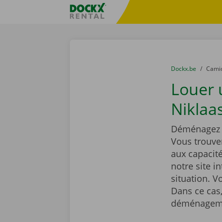
Skip content
Skip language
sitename
You are here:
du
Dockx.be
to
Cami
Louer 
Niklaas
Déménagez t
Vous trouve
aux capacit
notre site i
situation. 
Dans ce cas,
déménageme