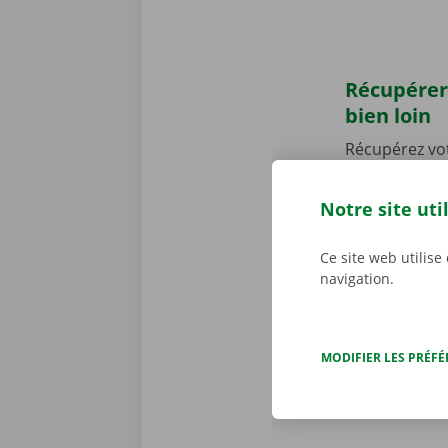
Récupérer
bien loin
Récupérez vo
établis en Be
Point près d
Notre site uti
! Notre point
Vous venez en
Ce site web utilise
vous permettr
navigation.
location de 
MODIFIER LES PRÉF