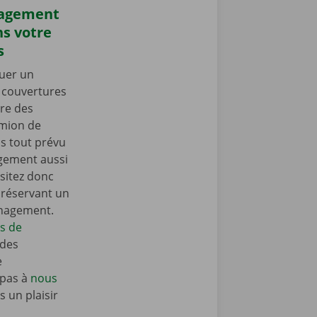
nagement
s votre
s
uer un
s couvertures
re des
amion de
 tout prévu
gement aussi
sitez donc
n réservant un
énagement.
ls de
 des
e
 pas à
nous
 un plaisir