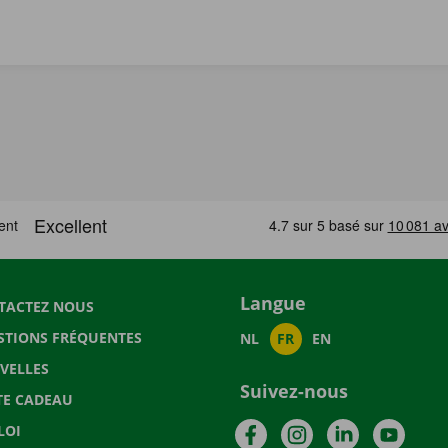
Langue
TACTEZ NOUS
STIONS FRÉQUENTES
NL
FR
EN
VELLES
Suivez-nous
TE CADEAU
Facebook
Instagram
LinkedIn
YouTu
LOI