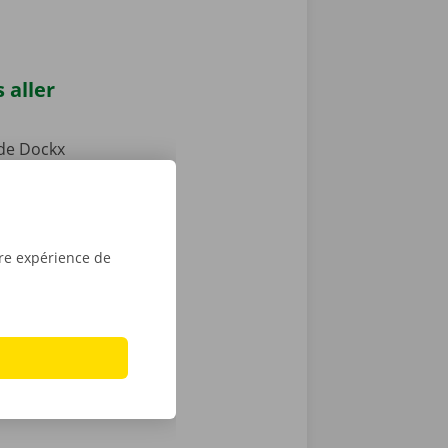
 aller
de Dockx
u un Pick-up
 votre camion
ts publics.
aces pour
tre expérience de
la période de