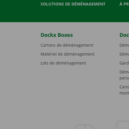
SOLUTIONS DE DÉMÉNAGEMENT
À P
Dockx Boxes
Doc
Cartons de déménagement
Démé
Matériel de déménagement
Démé
Lots de déménagement
Gard
Démé
pers
Cart
mont