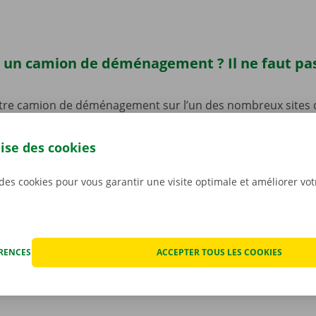
 un camion de déménagement ? Il ne faut pas
tre camion de déménagement sur l’un des nombreux sites 
lgique.
Vous trouverez d’ailleurs un Dockx Service Shop o
e Sint-Niklaas.
De quoi récupérer rapidement et facilement
lise des cookies
 d’enlèvement est en outre facilement accessible en transpor
 voiture ou à vélo ? Pas de souci : nous avons prévu des pl
 des cookies pour vous garantir une visite optimale et améliorer vo
e de laisser votre vélo ou votre voiture sur place pendant 
votre camion de déménagement.
ÉRENCES
ACCEPTER TOUS LES COOKIES