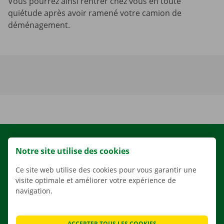
Vous pourrez ainsi rentrer chez vous en toute
quiétude après avoir ramené votre camion de
déménagement.
LOCATION
Notre site utilise des cookies
NOS VÉHICULES
Ce site web utilise des cookies pour vous garantir une
NOS SERVICES
visite optimale et améliorer votre expérience de
AGENCES
navigation.
APPLI
SOLUTIONS DE DÉMÉNAGEMENT
ACCEPTER TOUS LES COOKIES