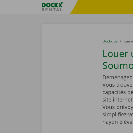
Skip content
Skip language
sitename
You are here:
du
Dockx.be
to
Cami
Louer
Soumo
Déménagez t
Vous trouve
capacités d
site interne
Vous prévoy
simplifiez-
hayon éléva