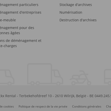
nagement particuliers
Stockage d'archives
nagement d'entreprises
Numérisation
e-meuble
Destruction d'archives
nagement pour des
onnes âgées
ons de déménagement et
e-charges
kx Rental
-
Terbekehofdreef 10
-
2610
Wilrijk
,
België
-
BE 0449.245
de cookies
Politique de respect de la vie privée
Conditions générales
Cha