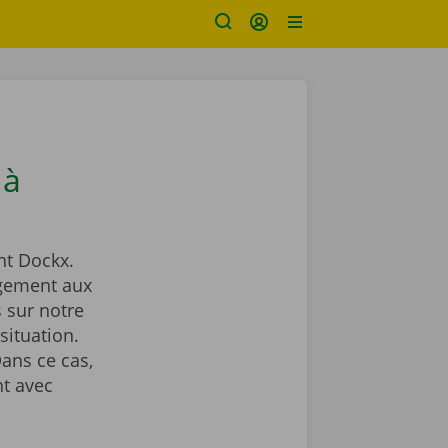
 à
t Dockx.
gement aux
 sur notre
situation.
ans ce cas,
t avec