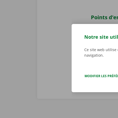
Points d’
Récupérer u
points d’enlè
Notre site uti
facilement ac
pouvez sans s
Ce site web utilise
Service Shop 
navigation.
camion de d
MODIFIER LES PRÉF