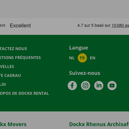
Langue
TACTEZ NOUS
STIONS FRÉQUENTES
NL
FR
EN
VELLES
Suivez-nous
TE CADEAU
Facebook
Instagram
LinkedIn
YouTu
LOI
ROPOS DE DOCKX RENTAL
kx Movers
Dockx Rhenus Archisaf