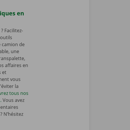
iques en
Facilitez-
outils
e camion de
ble, une
ranspalette,
s affaires en
s et
ment vous
éviter la
rez tous nos
.
Vous avez
entaires
 N’hésitez