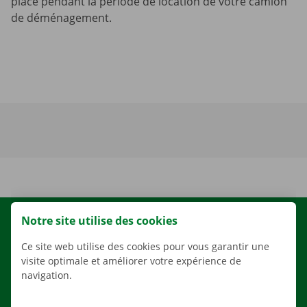
place pendant la période de location de votre camion
de déménagement.
Notre site utilise des cookies
LOCATION
NOS VÉHICULES
Ce site web utilise des cookies pour vous garantir une
visite optimale et améliorer votre expérience de
NOS SERVICES
navigation.
AGENCES