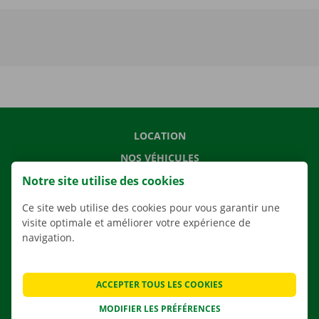
LOCATION
NOS VÉHICULES
Notre site utilise des cookies
NOS SERVICES
AGENCES
Ce site web utilise des cookies pour vous garantir une
visite optimale et améliorer votre expérience de
APPLI
navigation.
SOLUTIONS DE DÉMÉNAGEMENT
ACCEPTER TOUS LES COOKIES
MODIFIER LES PRÉFÉRENCES
CONTACTEZ NOUS