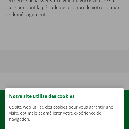
permettre de laisser votre vélo ou votre voiture sur
place pendant la période de location de votre camion
de déménagement.
Notre site utilise des cookies
LOCATION
Ce site web utilise des cookies pour vous garantir une
NOS VÉHICULES
visite optimale et améliorer votre expérience de
navigation.
NOS SERVICES
AGENCES