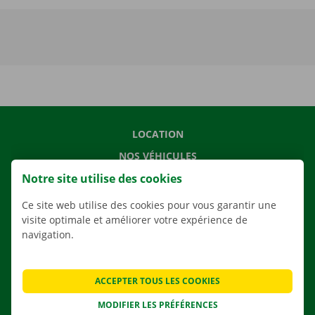
LOCATION
NOS VÉHICULES
Notre site utilise des cookies
NOS SERVICES
AGENCES
Ce site web utilise des cookies pour vous garantir une
visite optimale et améliorer votre expérience de
APPLI
navigation.
SOLUTIONS DE DÉMÉNAGEMENT
ACCEPTER TOUS LES COOKIES
MODIFIER LES PRÉFÉRENCES
CONTACTEZ NOUS