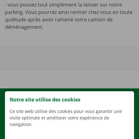
: vous pouvez tout simplement la laisser sur notre
parking. Vous pourrez ainsi rentrer chez vous en toute
quiétude après avoir ramené votre camion de
déménagement.
Notre site utilise des cookies
LOCATION
NOS VÉHICULES
Ce site web utilise des cookies pour vous garantir une
visite optimale et améliorer votre expérience de
NOS SERVICES
navigation.
AGENCES