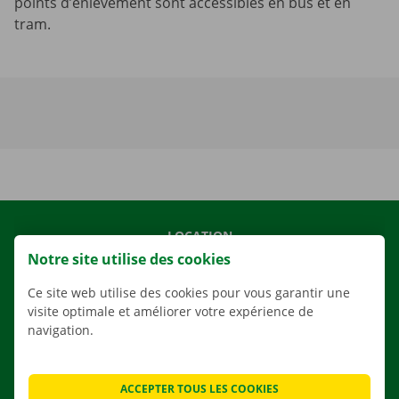
points d’enlèvement sont accessibles en bus et en
tram.
LOCATION
Notre site utilise des cookies
NOS VÉHICULES
NOS SERVICES
Ce site web utilise des cookies pour vous garantir une
visite optimale et améliorer votre expérience de
AGENCES
navigation.
APPLI
SOLUTIONS DE DÉMÉNAGEMENT
ACCEPTER TOUS LES COOKIES