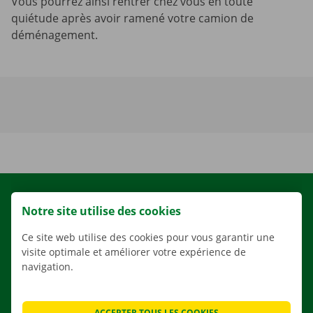
Vous pourrez ainsi rentrer chez vous en toute
quiétude après avoir ramené votre camion de
déménagement.
LOCATION
Notre site utilise des cookies
NOS VÉHICULES
Ce site web utilise des cookies pour vous garantir une
NOS SERVICES
visite optimale et améliorer votre expérience de
AGENCES
navigation.
APPLI
SOLUTIONS DE DÉMÉNAGEMENT
ACCEPTER TOUS LES COOKIES