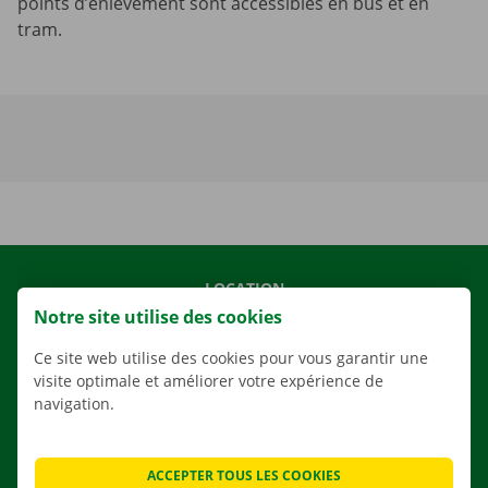
points d’enlèvement sont accessibles en bus et en
tram.
LOCATION
Notre site utilise des cookies
NOS VÉHICULES
NOS SERVICES
Ce site web utilise des cookies pour vous garantir une
visite optimale et améliorer votre expérience de
AGENCES
navigation.
APPLI
SOLUTIONS DE DÉMÉNAGEMENT
ACCEPTER TOUS LES COOKIES