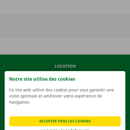
LOCATION
NOS VÉHICULES
Notre site utilise des cookies
NOS SERVICES
Ce site web utilise des cookies pour vous garantir une
AGENCES
visite optimale et améliorer votre expérience de
navigation.
APPLI
SOLUTIONS DE DÉMÉNAGEMENT
ACCEPTER TOUS LES COOKIES