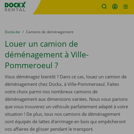
sitename
Skip content
Skip language
You are here:
du
Dockx.be
to
Camions de déménagement
Louer un camion de
déménagement à Ville-
Pommeroeul ?
Vous déménagez bientôt ? Dans ce cas, louez un camion de
déménagement chez Dockx, à Ville-Pommeroeul. Faites
votre choix parmi nos nombreux camions de
déménagement aux dimensions variées. Nous vous parions
que vous trouverez un véhicule parfaitement adapté à votre
situation ! De plus, tous nos camions de déménagement
sont équipés de lattes d’arrimage en bois qui empêcheront
vos affaires de glisser pendant le transport.