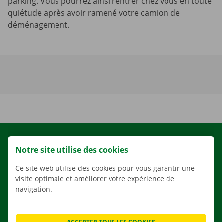
parking. Vous pourrez ainsi rentrer chez vous en toute
quiétude après avoir ramené votre camion de
déménagement.
LOCATION
Notre site utilise des cookies
NOS VÉHICULES
Ce site web utilise des cookies pour vous garantir une
NOS SERVICES
visite optimale et améliorer votre expérience de
AGENCES
navigation.
APPLI
SOLUTIONS DE DÉMÉNAGEMENT
ACCEPTER TOUS LES COOKIES