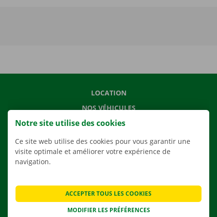
LOCATION
NOS VÉHICULES
Notre site utilise des cookies
NOS SERVICES
AGENCES
Ce site web utilise des cookies pour vous garantir une
visite optimale et améliorer votre expérience de
APPLI
navigation.
SOLUTIONS DE DÉMÉNAGEMENT
ACCEPTER TOUS LES COOKIES
MODIFIER LES PRÉFÉRENCES
CONTACTEZ NOUS