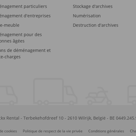
nagement particuliers
Stockage d'archives
nagement d'entreprises
Numérisation
e-meuble
Destruction d'archives
nagement pour des
onnes âgées
ons de déménagement et
e-charges
kx Rental
-
Terbekehofdreef 10
-
2610
Wilrijk
,
België
-
BE 0449.245
de cookies
Politique de respect de la vie privée
Conditions générales
Cha