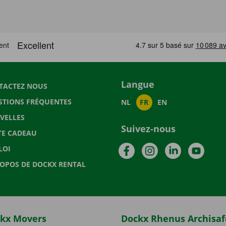
Langue
TACTEZ NOUS
STIONS FRÉQUENTES
NL
FR
EN
VELLES
Suivez-nous
TE CADEAU
Facebook
Instagram
LinkedIn
YouTu
LOI
ROPOS DE DOCKX RENTAL
kx Movers
Dockx Rhenus Archisaf