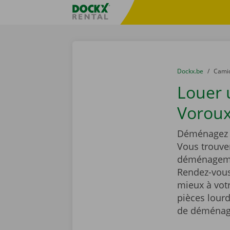
Skip content
Skip language
sitename
You are here:
du
Dockx.be
to
Cami
Louer
Voroux
Déménagez t
Vous trouve
déménagemen
Rendez-vous 
mieux à vot
pièces lourd
de déménag