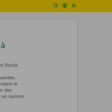
 à
t Dockx.
ariées.
nvient le
er des
nt un camion