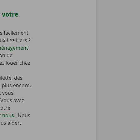
 votre
s facilement
ux-Lez-Liers ?
éménagement
on de
z louer chez
ette, des
n plus encore.
t vous
 Vous avez
votre
z-nous
! Nous
ous aider.