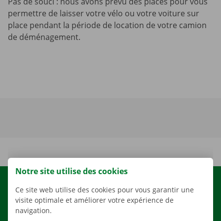
Pas de souci : nous avons prévu des places pour vous
permettre de laisser votre vélo ou votre voiture sur
place pendant la période de location de votre camion
de déménagement.
Notre site utilise des cookies
LOCATION
Ce site web utilise des cookies pour vous garantir une
visite optimale et améliorer votre expérience de
NOS VÉHICULES
navigation.
NOS SERVICES