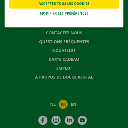
ACCEPTER TOUS LES COOKIES
SOLUTIONS DE DÉMÉNAGEMENT
MODIFIER LES PRÉFÉRENCES
CONTACTEZ NOUS
QUESTIONS FRÉQUENTES
NOUVELLES
CARTE CADEAU
EMPLOI
À PROPOS DE DOCKX RENTAL
NL
FR
EN
Facebook
Instagram
LinkedIn
YouTube