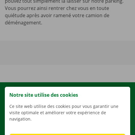
pouvez tout simplement la laisser sur notre parking.
Vous pourrez ainsi rentrer chez vous en toute
quiétude après avoir ramené votre camion de
déménagement.
LOCATION
Notre site utilise des cookies
NOS VÉHICULES
Ce site web utilise des cookies pour vous garantir une
visite optimale et améliorer votre expérience de
NOS SERVICES
navigation.
AGENCES
APPLI