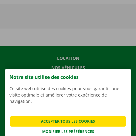
LOCATION
NOS VÉHICULES
Notre site utilise des cookies
NOS SERVICES
AGENCES
Ce site web utilise des cookies pour vous garantir une
visite optimale et améliorer votre expérience de
APPLI
navigation.
SOLUTIONS DE DÉMÉNAGEMENT
ACCEPTER TOUS LES COOKIES
MODIFIER LES PRÉFÉRENCES
CONTACTEZ NOUS