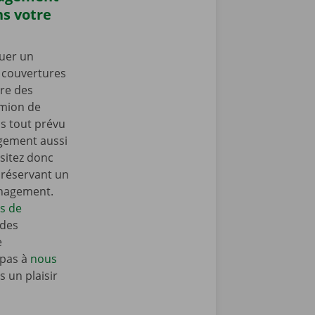
s votre
uer un
s couvertures
re des
amion de
 tout prévu
gement aussi
sitez donc
n réservant un
énagement.
ls de
 des
e
 pas à
nous
 un plaisir