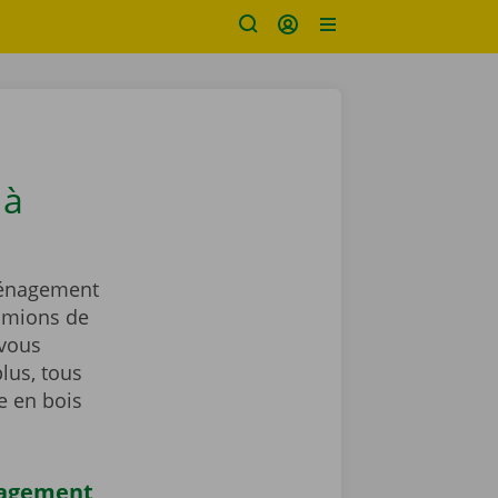
 à
ménagement
amions de
vous
lus, tous
e en bois
nagement