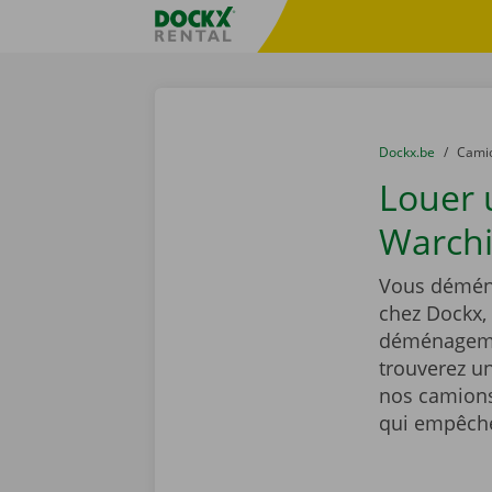
Skip content
Skip language
sitename
You are here:
du
Dockx.be
to
Cami
Louer
Warchi
Vous déména
chez Dockx,
déménagemen
trouverez un
nos camions
qui empêcher