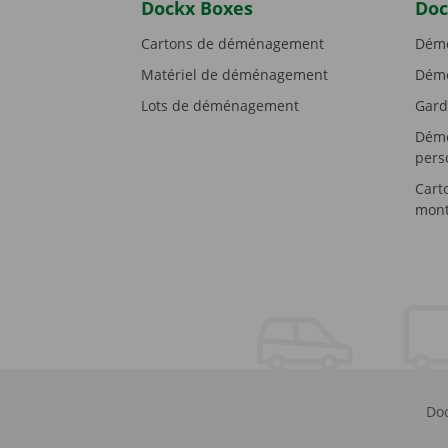
Dockx Boxes
Doc
Cartons de déménagement
Démé
Matériel de déménagement
Démé
Lots de déménagement
Gard
Démé
pers
Cart
mont
Doc