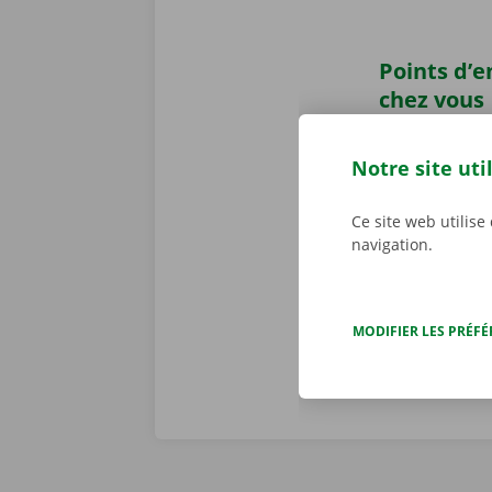
Points d’
chez vous
Vous avez pr
Dockx ?
Récup
Notre site uti
ou un Pick-u
transports pu
Ce site web utilise
pourrez laiss
navigation.
location.
MODIFIER LES PRÉF