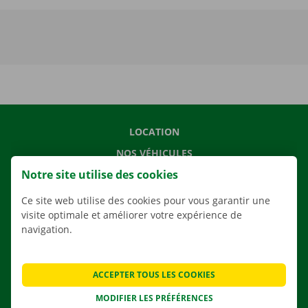
LOCATION
NOS VÉHICULES
Notre site utilise des cookies
NOS SERVICES
AGENCES
Ce site web utilise des cookies pour vous garantir une
visite optimale et améliorer votre expérience de
APPLI
navigation.
SOLUTIONS DE DÉMÉNAGEMENT
ACCEPTER TOUS LES COOKIES
MODIFIER LES PRÉFÉRENCES
CONTACTEZ NOUS